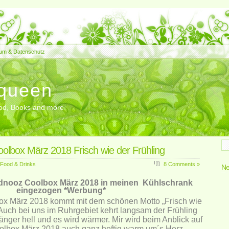
um & Datenschutz
queen
Food, Books and more
olbox März 2018 Frisch wie der Frühling
Food & Drinks
8 Comments »
Ne
andnooz Coolbox März 2018 in meinen Kühlschrank
eingezogen *Werbung*
x März 2018 kommt mit dem schönen Motto „Frisch wie
 Auch bei uns im Ruhrgebiet kehrt langsam der Frühling
länger hell und es wird wärmer. Mir wird beim Anblick auf
oolbox März 2018 auch ganz heftig warm um´s Herz.