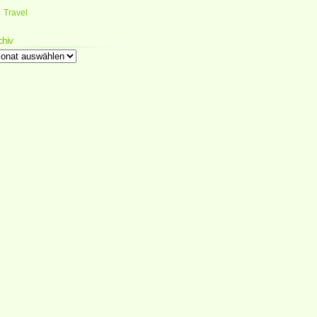
Travel
chiv
chiv