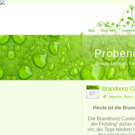
Blog
Über mich
Impress
Proben
Beauty, Lifestyle, 
März
Brandnooz Co
07
Allgemein
,
Boxen
,
Heute ist die Br
Die Brandnooz Coolbo
der Frühling“ daher.
ein, die Tage bleiben 
den Inhalt der C