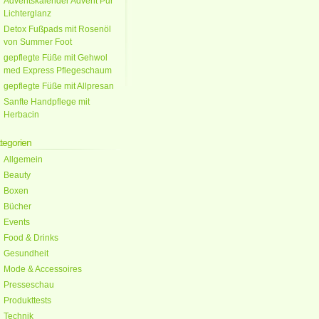
Adventskalender Advent Pur
Lichterglanz
Detox Fußpads mit Rosenöl
von Summer Foot
gepflegte Füße mit Gehwol
med Express Pflegeschaum
gepflegte Füße mit Allpresan
Sanfte Handpflege mit
Herbacin
tegorien
Allgemein
Beauty
Boxen
Bücher
Events
Food & Drinks
Gesundheit
Mode & Accessoires
Presseschau
Produkttests
Technik