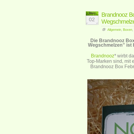
März
Brandnooz B
02
Wegschmelz
Allgemein
,
Boxen
,
Die Brandnooz Box
Wegschmelzen“ ist b
Brandnooz
* wirbt d
Top-Marken sind, mit
Brandnooz Box Febr