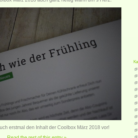
Ka
 Euch erstmal den Inhalt der Coolbox März 2018 vor!
Read the rest of this entry »