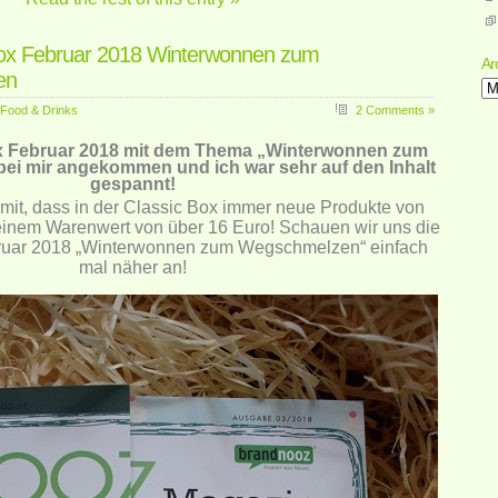
ox Februar 2018 Winterwonnen zum
Ar
en
Ar
Food & Drinks
2 Comments »
 Februar 2018 mit dem Thema „Winterwonnen zum
ei mir angekommen und ich war sehr auf den Inhalt
gespannt!
amit, dass in der Classic Box immer neue Produkte von
 einem Warenwert von über 16 Euro!
Schauen wir uns die
uar 2018 „Winterwonnen zum Wegschmelzen“ einfach
mal näher an!