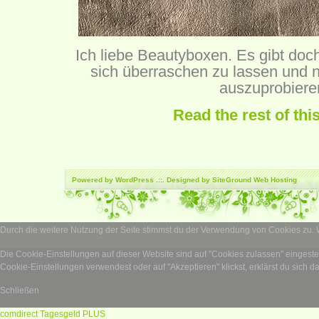
Ich liebe Beautyboxen. Es gibt doc
sich überraschen zu lassen und 
auszuprobiere
Read the rest of thi
Powered by
WordPress
.::. Designed by SiteGround
Web Hosting
Durch die weitere Nutzung der Seite stimmst du der Verwendung von Cookies zu.
Die Cookie-Einstellungen auf dieser Website sind auf "Cookies zulassen" eingest
Cookie-Einstellungen verwendest oder auf "Akzeptieren" klickst, erklärst du sich d
Schließen
comdirect Tagesgeld PLUS