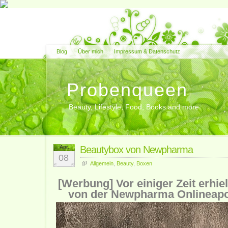
Blog
Über mich
Impressum & Datenschutz
Probenqueen
Beauty, Lifestyle, Food, Books and more
Apr.
Beautybox von Newpharma
08
Allgemein
,
Beauty
,
Boxen
[Werbung] Vor einiger Zeit erhie
von der Newpharma Onlineapo