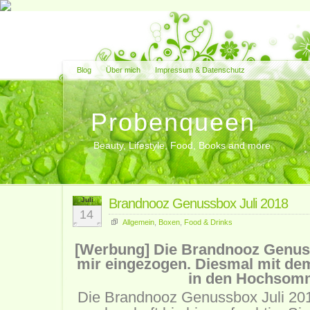
Blog
Über mich
Impressum & Datenschutz
Probenqueen
Beauty, Lifestyle, Food, Books and more
Juli
Brandnooz Genussbox Juli 2018
14
Allgemein
,
Boxen
,
Food & Drinks
[Werbung] Die Brandnooz Genussb
mir eingezogen. Diesmal mit de
in den Hochsom
Die
Brandnooz Genussbox Juli 20