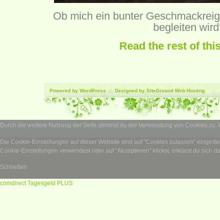
Ob mich ein bunter Geschmackrei
begleiten wir
Read the rest of thi
Powered by
WordPress
.::. Designed by SiteGround
Web Hosting
Durch die weitere Nutzung der Seite stimmst du der Verwendung von Cookies zu.
Die Cookie-Einstellungen auf dieser Website sind auf "Cookies zulassen" eingest
Cookie-Einstellungen verwendest oder auf "Akzeptieren" klickst, erklärst du sich d
Schließen
comdirect Tagesgeld PLUS