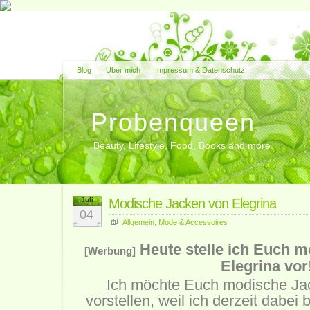
Blog
Über mich
Impressum & Datenschutz
Probenqueen
Beauty, Lifestyle, Food, Books and more
Juli
Modische Jacken von Elegrina
04
Allgemein
,
Mode & Accessoires
Heute stelle ich Euch 
[Werbung]
Elegrina vor
Ich möchte Euch modische Ja
vorstellen, weil ich derzeit dabei