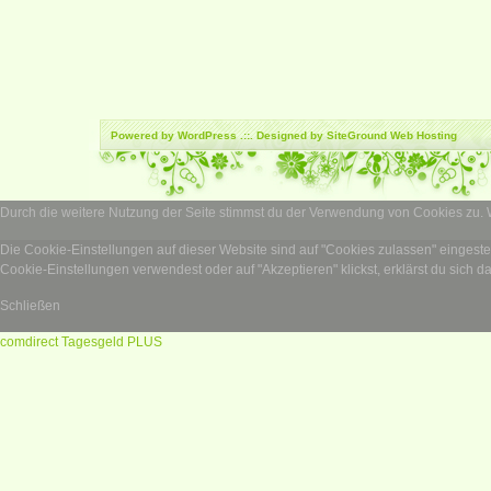
Powered by
WordPress
.::. Designed by SiteGround
Web Hosting
Durch die weitere Nutzung der Seite stimmst du der Verwendung von Cookies zu.
Die Cookie-Einstellungen auf dieser Website sind auf "Cookies zulassen" eingest
Cookie-Einstellungen verwendest oder auf "Akzeptieren" klickst, erklärst du sich d
Schließen
comdirect Tagesgeld PLUS