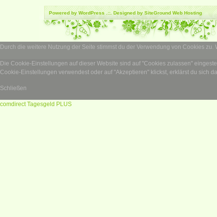
Powered by
WordPress
.::. Designed by SiteGround
Web Hosting
Durch die weitere Nutzung der Seite stimmst du der Verwendung von Cookies zu.
Die Cookie-Einstellungen auf dieser Website sind auf "Cookies zulassen" eingest
Cookie-Einstellungen verwendest oder auf "Akzeptieren" klickst, erklärst du sich d
Schließen
comdirect Tagesgeld PLUS