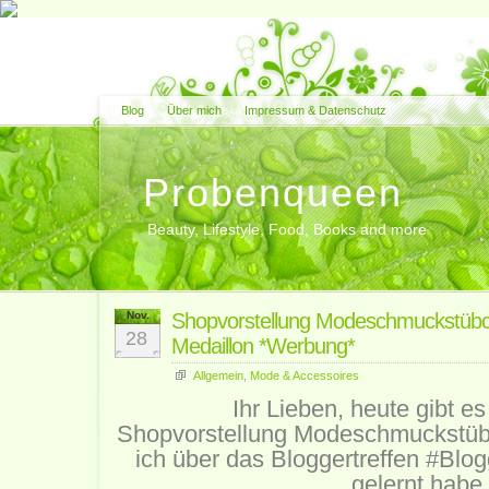
Blog
Über mich
Impressum & Datenschutz
Probenqueen
Beauty, Lifestyle, Food, Books and more
Nov.
Shopvorstellung Modeschmuckstübc
28
Medaillon *Werbung*
Allgemein
,
Mode & Accessoires
Ihr Lieben, heute gibt es
Shopvorstellung
Modeschmuckstüb
ich über das Bloggertreffen #Bl
gelernt habe.