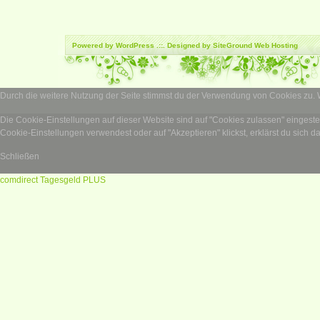
Powered by
WordPress
.::. Designed by SiteGround
Web Hosting
Durch die weitere Nutzung der Seite stimmst du der Verwendung von Cookies zu.
Die Cookie-Einstellungen auf dieser Website sind auf "Cookies zulassen" eingest
Cookie-Einstellungen verwendest oder auf "Akzeptieren" klickst, erklärst du sich d
Schließen
comdirect Tagesgeld PLUS