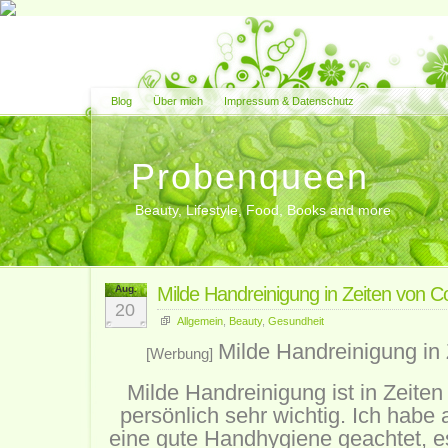
Blog
Über mich
Impressum & Datenschutz
Probenqueen
Beauty, Lifestyle, Food, Books and more
Aug.
Milde Handreinigung in Zeiten von C
20
Allgemein
,
Beauty
,
Gesundheit
Milde Handreinigung in
[Werbung]
Milde Handreinigung ist in Zeite
persönlich sehr wichtig. Ich habe
eine gute Handhygiene geachtet, es