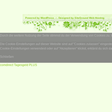
Powered by
WordPress
.::. Designed by SiteGround
Web Hosting
Durch die weitere Nutzung der Seite stimmst du der Verwendung von Cookies zu.
Die Cookie-Einstellungen auf dieser Website sind auf "Cookies zulassen" eingest
Cookie-Einstellungen verwendest oder auf "Akzeptieren" klickst, erklärst du sich d
Schließen
comdirect Tagesgeld PLUS