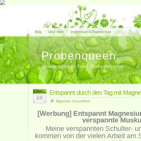
Blog
Über mich
Impressum & Datenschutz
Probenqueen
Beauty, Lifestyle, Food, Books and more
Nov.
Entspannt durch den Tag mit Magnes
24
Allgemein
,
Gesundheit
[Werbung] Entspannt Magnesium
verspannte Musku
Meine verspannten Schulter- 
kommen von der vielen Arbeit am S