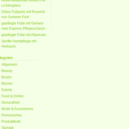
Adventskalender Advent Pur
Lichterglanz
Detox Fußpads mit Rosenöl
von Summer Foot
gepflegte Füße mit Gehwol
med Express Pflegeschaum
gepflegte Füße mit Allpresan
Sanfte Handpflege mit
Herbacin
tegorien
Allgemein
Beauty
Boxen
Bücher
Events
Food & Drinks
Gesundheit
Mode & Accessoires
Presseschau
Produkttests
Technik