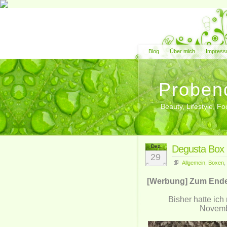
Blog
Über mich
Impress
Proben
Beauty, Lifestyle, 
Dez.
Degusta Box
29
Allgemein
,
Boxen
,
[Werbung] Zum Ende d
Bisher hatte ich
Novembe