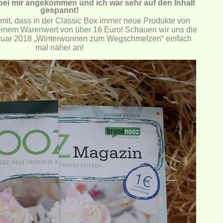
ei mir angekommen und ich war sehr auf den Inhalt
gespannt!
amit, dass in der Classic Box immer neue Produkte von
 einem Warenwert von über 16 Euro!
Schauen wir uns die
uar 2018 „Winterwonnen zum Wegschmelzen“ einfach
mal näher an!