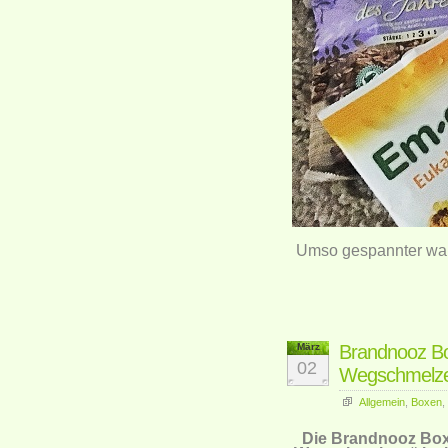
Umso gespannter war
März
Brandnooz B
02
Wegschmelz
Allgemein
,
Boxen
,
Die Brandnooz Box