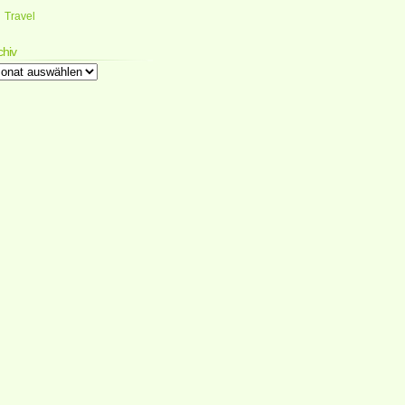
Travel
chiv
chiv