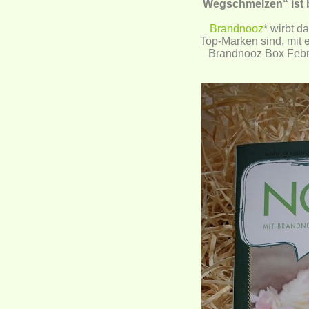
Wegschmelzen“ ist b
Brandnooz
* wirbt d
Top-Marken sind, mit
Brandnooz Box Febr