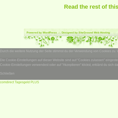
Read the rest of thi
Powered by
WordPress
.::. Designed by SiteGround
Web Hosting
Durch die weitere Nutzung der Seite stimmst du der Verwendung von Cookies zu.
Die Cookie-Einstellungen auf dieser Website sind auf "Cookies zulassen" eingest
Cookie-Einstellungen verwendest oder auf "Akzeptieren" klickst, erklärst du sich d
Schließen
comdirect Tagesgeld PLUS