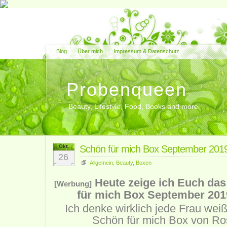
Blog
Über mich
Impressum & Datenschutz
Probenqueen
Beauty, Lifestyle, Food, Books and more
Okt.
Schön für mich Box September 20
26
Allgemein
,
Beauty
,
Boxen
Heute zeige ich Euch da
[Werbung]
für mich Box September 20
Ich denke wirklich jede Frau weiß
Schön für mich Box von R