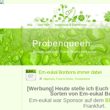
Blog
Über mich
Impressum & Datenschutz
Probenqueen
Beauty, Lifestyle, Food, Books and more
Juli
Em-eukal Bonbons immer dabei
07
Allgemein
,
Food & Drinks
,
Produkttests
[Werbung] Heute stelle ich Euch
Sorten von Em-eukal B
Em-eukal war Sponsor auf dem
Bl
Frankfurt.