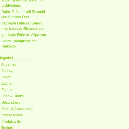
Adventskalender Advent Pur
Lichterglanz
Detox Fußpads mit Rosenöl
von Summer Foot
gepflegte Füße mit Gehwol
med Express Pflegeschaum
gepflegte Füße mit Allpresan
Sanfte Handpflege mit
Herbacin
tegorien
Allgemein
Beauty
Boxen
Bücher
Events
Food & Drinks
Gesundheit
Mode & Accessoires
Presseschau
Produkttests
Technik