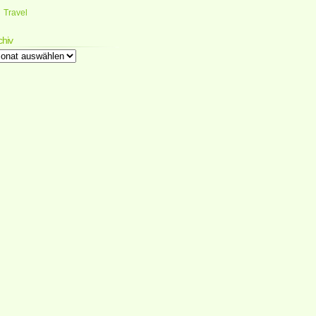
Travel
chiv
chiv