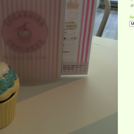
Ar
Ar