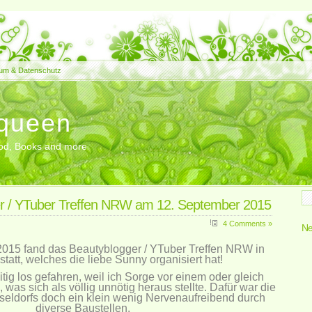
um & Datenschutz
queen
Food, Books and more
r / YTuber Treffen NRW am 12. September 2015
4 Comments »
Ne
015 fand das Beautyblogger / YTuber Treffen NRW in
statt, welches die liebe
Sunny
organisiert hat!
eitig los gefahren, weil ich Sorge vor einem oder gleich
 was sich als völlig unnötig heraus stellte. Dafür war die
seldorfs doch ein klein wenig Nervenaufreibend durch
diverse Baustellen.