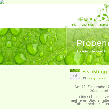
Blog
Über mich
Impress
Proben
Beauty, Lifestyle, 
Okt.
Beautyblogge
29
Beauty
,
Events
Am 12. September 2
Düsseldorf 
Ich bin sehr, sehr z
mehreren Stau´s hatte,
Fahrt innerhalb Düs