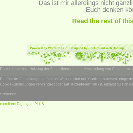
Das ist mir allerdings nicht gänzl
Euch denken kö
Read the rest of thi
Powered by
WordPress
.::. Designed by SiteGround
Web Hosting
Durch die weitere Nutzung der Seite stimmst du der Verwendung von Cookies zu.
Die Cookie-Einstellungen auf dieser Website sind auf "Cookies zulassen" eingest
Cookie-Einstellungen verwendest oder auf "Akzeptieren" klickst, erklärst du sich d
Schließen
comdirect Tagesgeld PLUS