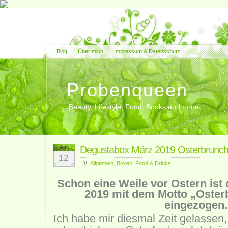
Blog
Über mich
Impressum & Datenschutz
Probenqueen
Beauty, Lifestyle, Food, Books and more
Apr.
Degustabox März 2019 Osterbrunc
12
Allgemein
,
Boxen
,
Food & Drinks
Schon eine Weile vor Ostern ist
2019 mit dem Motto „Oster
eingezogen.
Ich habe mir diesmal Zeit gelassen