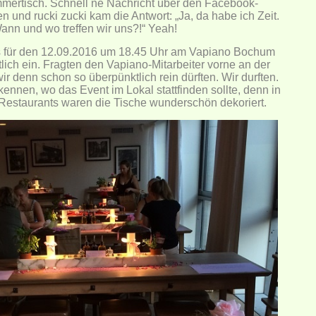
ertisch. Schnell ne Nachricht über den Facebook-
 und rucki zucki kam die Antwort: „Ja, da habe ich Zeit.
ann und wo treffen wir uns?!“ Yeah!
s für den 12.09.2016 um 18.45 Uhr am Vapiano Bochum
lich ein. Fragten den Vapiano-Mitarbeiter vorne an der
ir denn schon so überpünktlich rein dürften. Wir durften.
kennen, wo das Event im Lokal stattfinden sollte, denn in
Restaurants waren die Tische wunderschön dekoriert.