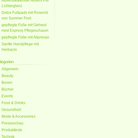
Adventskalender Advent Pur
Lichterglanz
Detox Fußpads mit Rosenöl
von Summer Foot
gepflegte Füße mit Gehwol
med Express Pflegeschaum
gepflegte Füße mit Allpresan
Sanfte Handpflege mit
Herbacin
tegorien
Allgemein
Beauty
Boxen
Bücher
Events
Food & Drinks
Gesundheit
Mode & Accessoires
Presseschau
Produkttests
Technik