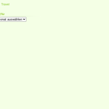
Travel
chiv
chiv