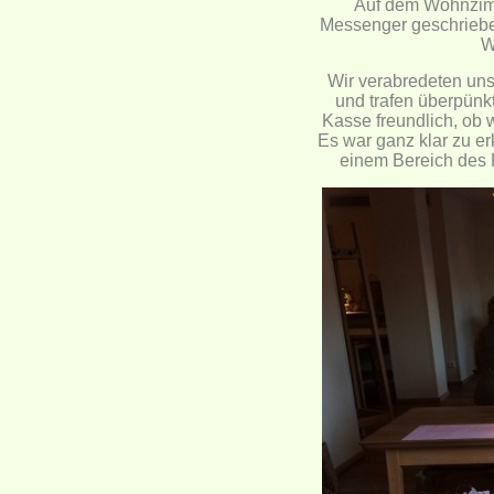
Auf dem Wohnzimm
Messenger geschrieben
W
Wir verabredeten un
und trafen überpünkt
Kasse freundlich, ob w
Es war ganz klar zu er
einem Bereich des 