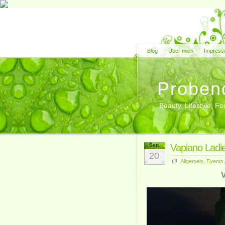
Blog
Über mich
Impress
Proben
Beauty, Lifestyle, 
Sep.
Vapiano Ladi
20
Allgemein
,
Events