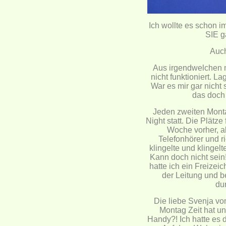
Ich wollte es schon i
SIE g
Auch
Aus irgendwelchen m
nicht funktioniert. L
War es mir gar nicht 
das doch 
Jeden zweiten Monta
Night statt. Die Plätz
Woche vorher, a
Telefonhörer und r
klingelte und klinge
Kann doch nicht sein
hatte ich ein Freizei
der Leitung und b
du
Die liebe Svenja v
Montag Zeit hat un
Handy?! Ich hatte es 