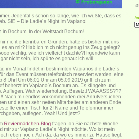
mmer. Jedenfalls schon so lange, wie ich wußte, dass es
Ar
ab. SIE – Die Ladie´s Night im Vapiano!
Ar
 in Bochum! In der Weltstadt Bochum!
ir nicht erkennbaren Gründen, hatte es bisher mit uns
ag es an mir? Hab ich mich nicht genug ins Zeug gelegt?
sooo wichtig, wie ich vielleicht dachte?! Irgendwie kann
gar nicht sein, ich spürte es genau: Ich will!
g im Monat findet in bestimmten Vapianos die Ladie´s
e für das Event müssen telefonisch reserviert werden, eine
b 8 Uhr! Um 08:01 Uhr am 05.09.2019 griff ich zum
ief beherzt im Vapiano´s Bochum an. Es klingelte und
lte. Auflegen. Wahlwiederholung. Besetzt! WAAASSS???
!!! Nach mir endlos vorkommenden drei Anrufversuchen
chen und einen sehr netten Mitarbeiter am anderen Ende
estellte einen Tisch für 2! Name und Telefonnummer
rchgeben, auflegen. Yeah! Und jetzt?
om
Reviermädchen-Blog
fragen, ob Sie nächste Woche
d mir zur Vapiano Ladie´s Night möchte. Wo ist mein
doch eben noch. Ach da, da wo es immer zu Hause liegt.