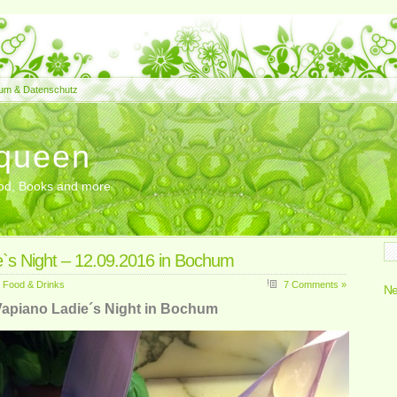
um & Datenschutz
queen
Food, Books and more
e`s Night – 12.09.2016 in Bochum
,
Food & Drinks
7 Comments »
Ne
Vapiano Ladie´s Night in Bochum