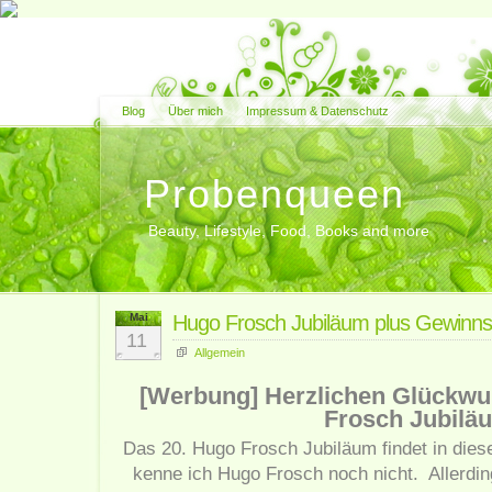
Blog
Über mich
Impressum & Datenschutz
Probenqueen
Beauty, Lifestyle, Food, Books and more
Mai
Hugo Frosch Jubiläum plus Gewinns
11
Allgemein
[Werbung] Herzlichen Glückw
Frosch Jubilä
Das 20. Hugo Frosch Jubiläum findet in dies
kenne ich Hugo Frosch noch nicht. Allerdin