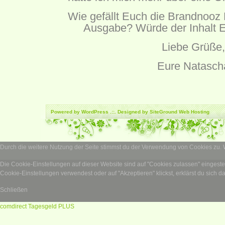
Wie gefällt Euch die Brandnooz
Ausgabe? Würde der Inhalt E
Liebe Grüße,
Eure Natasch
Powered by
WordPress
.::. Designed by SiteGround
Web Hosting
Durch die weitere Nutzung der Seite stimmst du der Verwendung von Cookies zu.
Die Cookie-Einstellungen auf dieser Website sind auf "Cookies zulassen" eingest
Cookie-Einstellungen verwendest oder auf "Akzeptieren" klickst, erklärst du sich d
Schließen
comdirect Tagesgeld PLUS