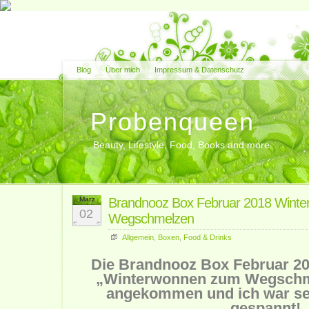
Blog
Über mich
Impressum & Datenschutz
Probenqueen
Beauty, Lifestyle, Food, Books and more
März
Brandnooz Box Februar 2018 Wint
02
Wegschmelzen
Allgemein
,
Boxen
,
Food & Drinks
Die Brandnooz Box Februar 2
„Winterwonnen zum Wegschme
angekommen und ich war seh
gespannt!