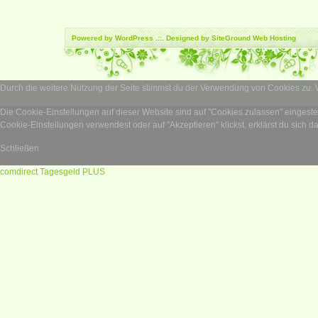
Powered by
WordPress
.::. Designed by SiteGround
Web Hosting
Durch die weitere Nutzung der Seite stimmst du der Verwendung von Cookies zu.
Die Cookie-Einstellungen auf dieser Website sind auf "Cookies zulassen" eingest
Cookie-Einstellungen verwendest oder auf "Akzeptieren" klickst, erklärst du sich d
Schließen
comdirect Tagesgeld PLUS