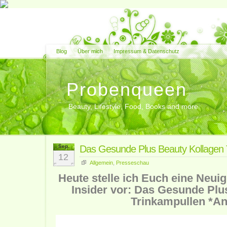
Blog
Über mich
Impressum & Datenschutz
Probenqueen
Beauty, Lifestyle, Food, Books and more
Sep.
Das Gesunde Plus Beauty Kollagen 
12
Allgemein
,
Presseschau
Heute stelle ich Euch eine Neui
Insider vor: Das Gesunde Plu
Trinkampullen *An