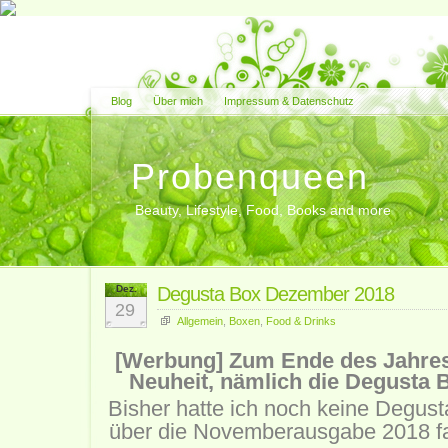
Blog
Über mich
Impressum & Datenschutz
Probenqueen
Beauty, Lifestyle, Food, Books and more
Dez.
Degusta Box Dezember 2018
29
Allgemein
,
Boxen
,
Food & Drinks
[Werbung] Zum Ende des Jahres 
Neuheit, nämlich die Degusta
Bisher hatte ich noch keine Degust
über die Novemberausgabe 2018 fan