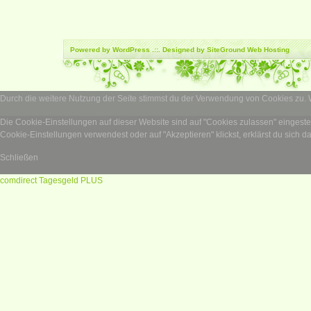
Powered by
WordPress
.::. Designed by SiteGround
Web Hosting
Durch die weitere Nutzung der Seite stimmst du der Verwendung von Cookies zu.
Die Cookie-Einstellungen auf dieser Website sind auf "Cookies zulassen" eingest
Cookie-Einstellungen verwendest oder auf "Akzeptieren" klickst, erklärst du sich d
Schließen
comdirect Tagesgeld PLUS