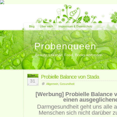
Blog
Über mich
Impressum & Datenschutz
Probenqueen
Beauty, Lifestyle, Food, Books and more
Jan.
Probielle Balance von Stada
31
Allgemein
,
Gesundheit
[Werbung] Probielle Balance v
einen ausgegliche
Darmgesundheit geht uns alle a
Menschen sich nicht darüber z