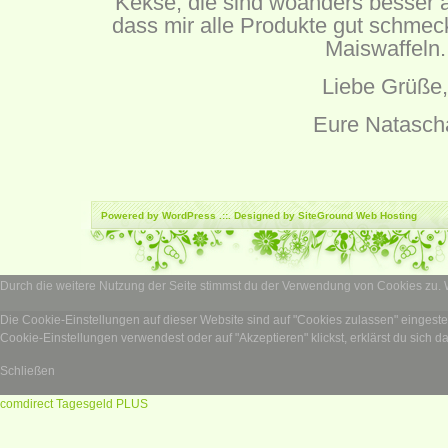
Kekse, die sind woanders besser a
dass mir alle Produkte gut schmecke
Maiswaffeln.
Liebe Grüße,
Eure Natasch
Powered by
WordPress
.::. Designed by SiteGround
Web Hosting
Durch die weitere Nutzung der Seite stimmst du der Verwendung von Cookies zu.
Die Cookie-Einstellungen auf dieser Website sind auf "Cookies zulassen" eingest
Cookie-Einstellungen verwendest oder auf "Akzeptieren" klickst, erklärst du sich d
Schließen
comdirect Tagesgeld PLUS