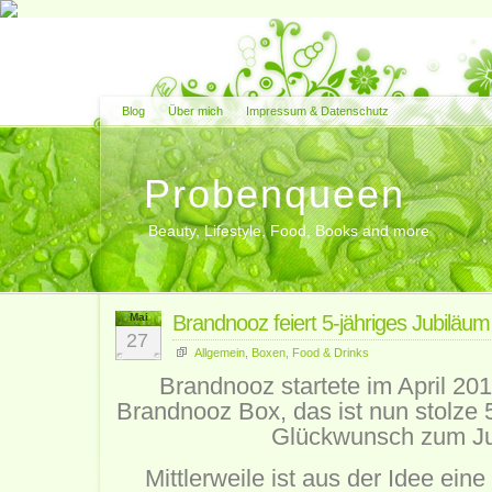
Blog
Über mich
Impressum & Datenschutz
Probenqueen
Beauty, Lifestyle, Food, Books and more
Mai
Brandnooz feiert 5-jähriges Jubiläum
27
Allgemein
,
Boxen
,
Food & Drinks
Brandnooz startete im April 201
Brandnooz Box, das ist nun stolze 
Glückwunsch zum Ju
Mittlerweile ist aus der Idee ein