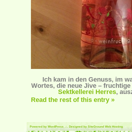
Ich kam in den Genuss, im w
Wortes, die neue Jive – fruchtige
Sektkellerei Herres
, aus
Read the rest of this entry »
Powered by
WordPress
.::. Designed by SiteGround
Web Hosting