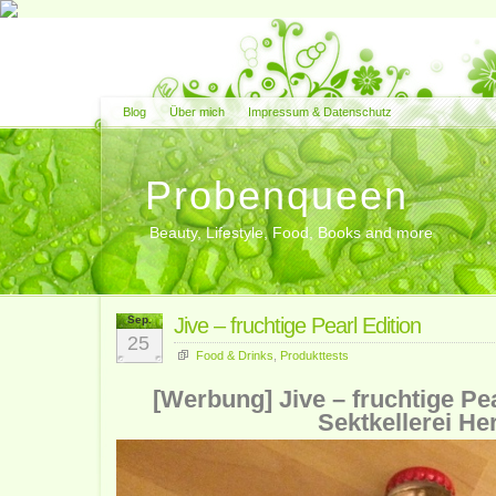
Blog
Über mich
Impressum & Datenschutz
Probenqueen
Beauty, Lifestyle, Food, Books and more
Sep.
Jive – fruchtige Pearl Edition
25
Food & Drinks
,
Produkttests
[Werbung] Jive – fruchtige Pea
Sektkellerei He