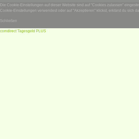
Die Cookie-Einstellungen auf dieser Website sind auf "Cookies zulassen" eingest
Cookie-Einstellungen verwendest oder auf "Akzeptieren" klickst, erklärst du sich d
Schließen
comdirect Tagesgeld PLUS