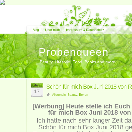
Blog
Über mich
Impressum & Datenschutz
Probenqueen
Beauty, Lifestyle, Food, Books and more
Juni
Schön für mich Box Juni 2018 von
17
Allgemein
,
Beauty
,
Boxen
[Werbung] Heute stelle ich Euch
für mich Box Juni 2018 vo
Ich hatte nach sehr langer Zeit da
Schön für mich Box Juni 2018 g