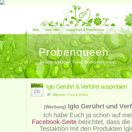
Blog
Über mich
Impressum & Datenschutz
Probenqueen
Beauty, Lifestyle, Food, Books and more
Feb.
Iglo Gerührt & Verführt ausprobiert
26
Allgemein
,
Food & Drinks
Iglo Gerührt und Verf
[Werbung]
Ich habe Euch ja schon auf me
Facebook-Seite
berichtet, dass di
Testaktion mit den Produkten Igl