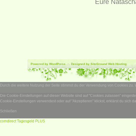
Eure Natasch
Powered by
WordPress
.::. Designed by SiteGround
Web Hosting
Durch die weitere Nutzung der Seite stimmst du der Verwendung von Cookies zu.
Die Cookie-Einstellungen auf dieser Website sind auf "Cookies zulassen" eingest
Cookie-Einstellungen verwendest oder auf "Akzeptieren" klickst, erklärst du sich d
Schließen
comdirect Tagesgeld PLUS