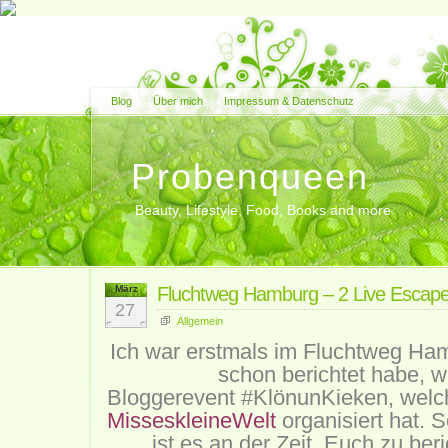
Blog
Über mich
Impressum & Datenschutz
Probenqueen
Beauty, Lifestyle, Food, Books and more
März
Fluchtweg Hamburg – 2 Live Escape
27
Allgemein
Ich war erstmals im Fluchtweg Ham
schon berichtet habe, w
Bloggerevent
#KlönunKieken, welch
MisseskleineWelt
organisiert hat. 
ist es an der Zeit, Euch zu ber