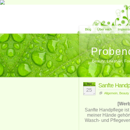
Blog
Über mich
Impress
Proben
Beauty, Lifestyle, 
Mai
Sanfte Handp
25
Allgemein
,
Beauty
[Werb
Sanfte Handpflege ist
meiner Hände gehört
Wasch- und Pflegever