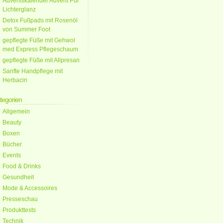
Adventskalender Advent Pur
Lichterglanz
Detox Fußpads mit Rosenöl
von Summer Foot
gepflegte Füße mit Gehwol
med Express Pflegeschaum
gepflegte Füße mit Allpresan
Sanfte Handpflege mit
Herbacin
tegorien
Allgemein
Beauty
Boxen
Bücher
Events
Food & Drinks
Gesundheit
Mode & Accessoires
Presseschau
Produkttests
Technik