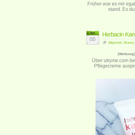
Früher war es mir eg
stand. Es dur
Apr.
Herbacin Kami
05
Allgemein
,
Beauty
[Werbung]
Über
utryme.com
bek
Pflegecreme auspro