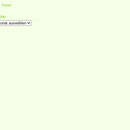
Travel
chiv
chiv