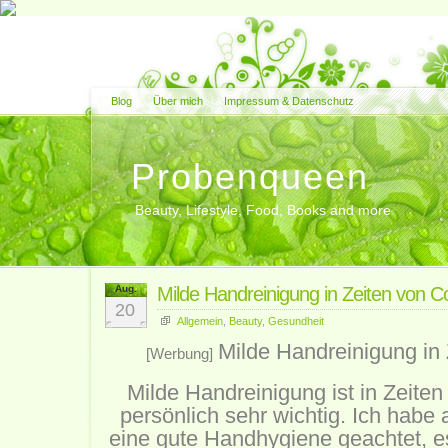
Blog
Über mich
Impressum & Datenschutz
Probenqueen
Beauty, Lifestyle, Food, Books and more
Aug.
Milde Handreinigung in Zeiten von C
20
Allgemein
,
Beauty
,
Gesundheit
Milde Handreinigung in
[Werbung]
Milde Handreinigung ist in Zeite
persönlich sehr wichtig. Ich habe
eine gute Handhygiene geachtet, es