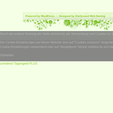
Powered by
WordPress
.::. Designed by SiteGround
Web Hosting
Durch die weitere Nutzung der Seite stimmst du der Verwendung von Cookies zu.
Die Cookie-Einstellungen auf dieser Website sind auf "Cookies zulassen" eingest
Cookie-Einstellungen verwendest oder auf "Akzeptieren" klickst, erklärst du sich d
Schließen
comdirect Tagesgeld PLUS