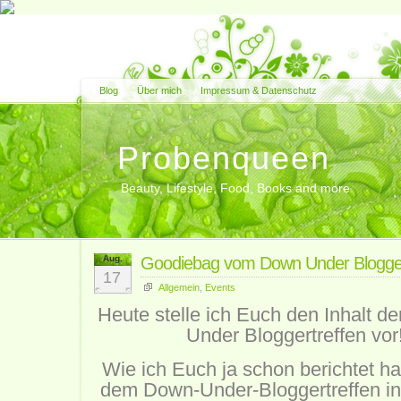
Blog
Über mich
Impressum & Datenschutz
Probenqueen
Beauty, Lifestyle, Food, Books and more
Aug.
Goodiebag vom Down Under Blogger
17
Allgemein
,
Events
Heute stelle ich Euch den Inhalt 
Under Bloggertreffen vo
Wie ich Euch ja schon berichtet hab
dem Down-Under-Bloggertreffen i