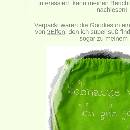
interessiert, kann meinen Berich
nachlesen!
Verpackt waren die Goodies in ein
von
3Elfen
, den ich super süß fin
sogar zu meinem 