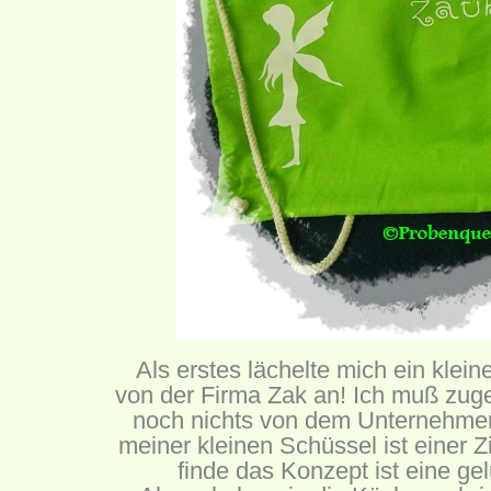
Als erstes lächelte mich ein klei
von der Firma
Zak
an! Ich muß zugeb
noch nichts von dem Unternehme
meiner kleinen Schüssel ist einer Zi
finde das Konzept ist eine g