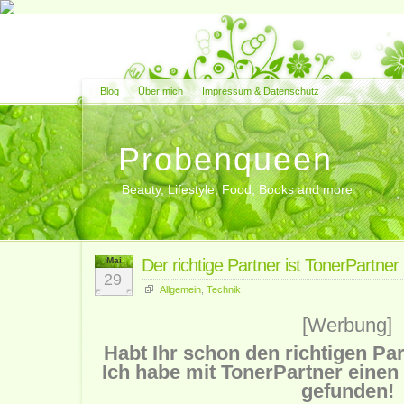
Blog
Über mich
Impressum & Datenschutz
Probenqueen
Beauty, Lifestyle, Food, Books and more
Mai
Der richtige Partner ist TonerPartner
29
Allgemein
,
Technik
[Werbung]
Habt Ihr schon den richtigen Par
Ich habe mit TonerPartner einen 
gefunden!