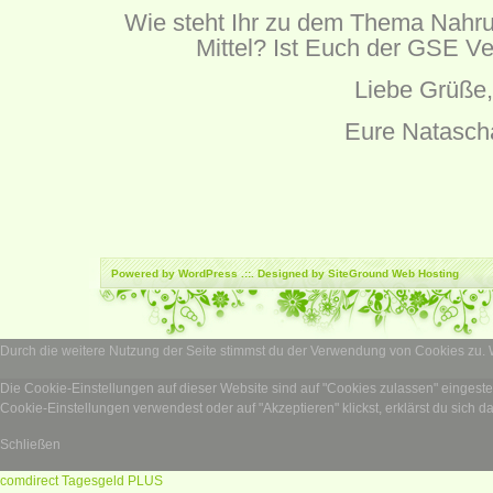
Wie steht Ihr zu dem Thema Nahru
Mittel? Ist Euch der GSE Ve
Liebe Grüße,
Eure Natasch
Powered by
WordPress
.::. Designed by SiteGround
Web Hosting
Durch die weitere Nutzung der Seite stimmst du der Verwendung von Cookies zu.
Die Cookie-Einstellungen auf dieser Website sind auf "Cookies zulassen" eingest
Cookie-Einstellungen verwendest oder auf "Akzeptieren" klickst, erklärst du sich d
Schließen
comdirect Tagesgeld PLUS