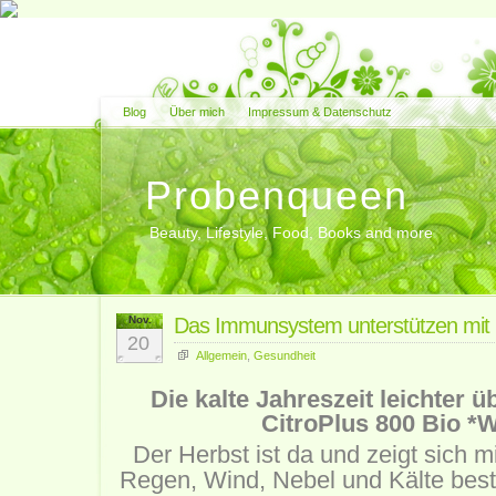
Blog
Über mich
Impressum & Datenschutz
Probenqueen
Beauty, Lifestyle, Food, Books and more
Nov.
Das Immunsystem unterstützen mit 
20
Allgemein
,
Gesundheit
Die kalte Jahreszeit leichter 
CitroPlus 800 Bio *
Der Herbst ist da und zeigt sich mi
Regen, Wind, Nebel und Kälte best