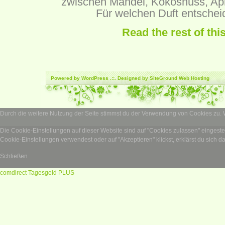
zwischen Mandel, Kokosnuss, Ap
Für welchen Duft entschei
Read the rest of thi
Powered by
WordPress
.::. Designed by SiteGround
Web Hosting
Durch die weitere Nutzung der Seite stimmst du der Verwendung von Cookies zu.
Die Cookie-Einstellungen auf dieser Website sind auf "Cookies zulassen" eingest
Cookie-Einstellungen verwendest oder auf "Akzeptieren" klickst, erklärst du sich d
Schließen
comdirect Tagesgeld PLUS