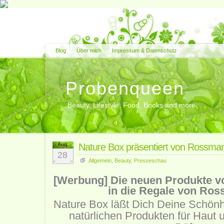
Blog
Über mich
Impressum & Datenschutz
Probenqueen
Beauty, Lifestyle, Food, Books and more
Aug.
Nature Box präsentiert von Rossma
28
Allgemein
,
Beauty
,
Presseschau
[Werbung] Die neuen Produkte v
in die Regale von Ros
Nature Box läßt Dich Deine Schönh
natürlichen Produkten für Haut u