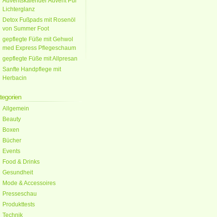
Adventskalender Advent Pur
Lichterglanz
Detox Fußpads mit Rosenöl
von Summer Foot
gepflegte Füße mit Gehwol
med Express Pflegeschaum
gepflegte Füße mit Allpresan
Sanfte Handpflege mit
Herbacin
tegorien
Allgemein
Beauty
Boxen
Bücher
Events
Food & Drinks
Gesundheit
Mode & Accessoires
Presseschau
Produkttests
Technik