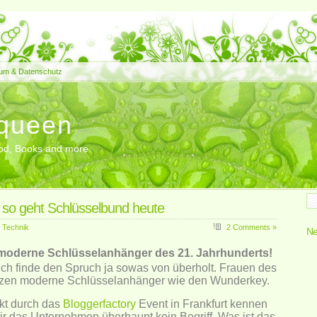
um & Datenschutz
queen
Food, Books and more
so geht Schlüsselbund heute
,
Technik
2 Comments »
Ne
 moderne Schlüsselanhänger des 21. Jahrhunderts!
Ich finde den Spruch ja sowas von überholt. Frauen des
tzen moderne Schlüsselanhänger wie den Wunderkey.
kt durch das
Bloggerfactory
Event in Frankfurt kennen
mir das Unternehmen überhaupt kein Begriff. Was ist das