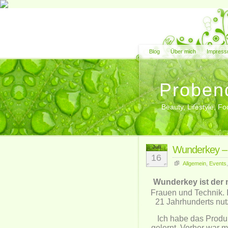
Blog
Über mich
Impress
Proben
Beauty, Lifestyle, 
Juli
Wunderkey – 
16
Allgemein
,
Events
Wunderkey ist der
Frauen und Technik. 
21 Jahrhunderts nu
Ich habe das Produ
gelernt. Vorher war 