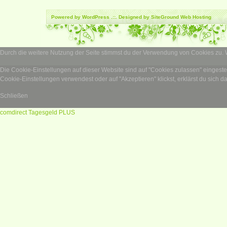
Powered by
WordPress
.::. Designed by SiteGround
Web Hosting
Durch die weitere Nutzung der Seite stimmst du der Verwendung von Cookies zu.
Die Cookie-Einstellungen auf dieser Website sind auf "Cookies zulassen" eingest
Cookie-Einstellungen verwendest oder auf "Akzeptieren" klickst, erklärst du sich d
Schließen
comdirect Tagesgeld PLUS