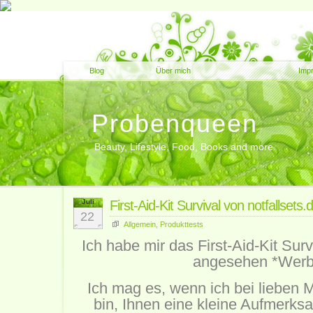
Blog
Über mich
Imp
Probenqueen
Beauty, Lifestyle, Food, Books and more
Juli
First-Aid-Kit Survival von notfallset
22
Allgemein
,
Produkttests
Ich habe mir das First-Aid-Kit Surv
angesehen *Wer
Ich mag es, wenn ich bei lieben
bin, Ihnen eine kleine Aufmerks