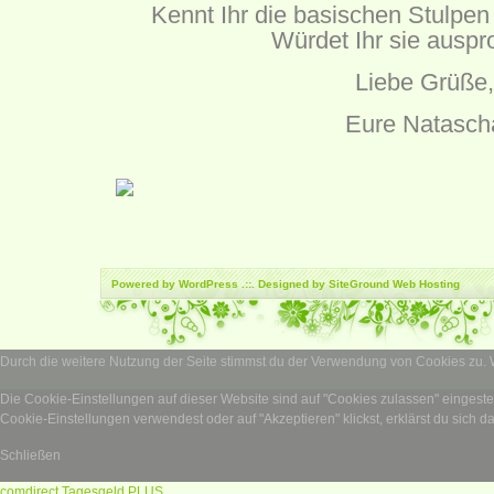
Kennt Ihr die basischen Stulpen
Würdet Ihr sie auspr
Liebe Grüße,
Eure Natasch
Powered by
WordPress
.::. Designed by SiteGround
Web Hosting
Durch die weitere Nutzung der Seite stimmst du der Verwendung von Cookies zu.
Die Cookie-Einstellungen auf dieser Website sind auf "Cookies zulassen" eingest
Cookie-Einstellungen verwendest oder auf "Akzeptieren" klickst, erklärst du sich d
Schließen
comdirect Tagesgeld PLUS