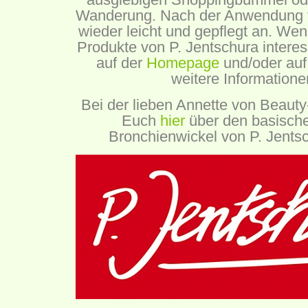
Wanderung. Nach der Anwendung f
wieder leicht und gepflegt an. We
Produkte von P. Jentschura interes
auf der
Homepage
und/oder auf
weitere Informatione
Bei der lieben Annette von Beauty
Euch
hier
über den basisch
Bronchienwickel von P. Jentsc