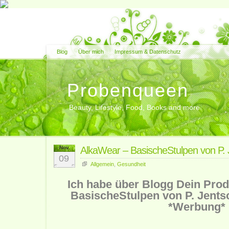
Blog
Über mich
Impressum & Datenschutz
Probenqueen
Beauty, Lifestyle, Food, Books and more
Nov.
AlkaWear – BasischeStulpen von P. 
09
Allgemein
,
Gesundheit
Ich habe über Blogg Dein Pro
BasischeStulpen von P. Jents
*Werbung*