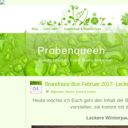
Blog
Über mich
Impressum & Datenschutz
Probenqueen
Beauty, Lifestyle, Food, Books and more
März
Brandnooz Box Februar 2017- Leck
04
Allgemein
,
Boxen
,
Food & Drinks
Heute möchte ich Euch gern den Inhalt der
vorstellen, sie kommt mit 
Leckere Winterpa