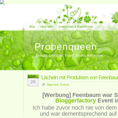
Blog
Über mich
Impressum & Datenschutz
Probenqueen
Beauty, Lifestyle, Food, Books and more
Juli
Lächeln mit Produkten von Feenba
26
Allgemein
,
Events
[Werbung] Feenbaum war S
Bloggerfactory
Event in
Ich habe zuvor noch nie von dem
und war dementsprechend auf 