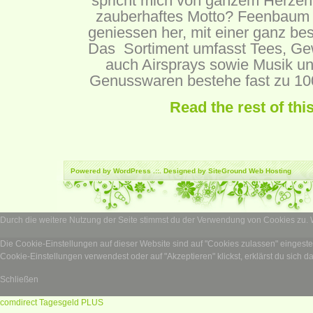
spricht mich von ganzem Herzen a
zauberhaftes Motto? Feenbaum s
geniessen her, mit einer ganz be
Das Sortiment umfasst Tees, Ge
auch Airsprays sowie Musik un
Genusswaren bestehe fast zu 10
Read the rest of thi
Powered by
WordPress
.::. Designed by SiteGround
Web Hosting
Durch die weitere Nutzung der Seite stimmst du der Verwendung von Cookies zu.
Die Cookie-Einstellungen auf dieser Website sind auf "Cookies zulassen" eingest
Cookie-Einstellungen verwendest oder auf "Akzeptieren" klickst, erklärst du sich d
Schließen
comdirect Tagesgeld PLUS