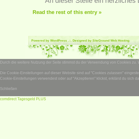
An dieser Stelle ein herzliche
Read the rest of this entry »
Powered by
WordPress
.::. Designed by SiteGround
Web Hosting
Durch die weitere Nutzung der Seite stimmst du der Verwendung von Cookies zu.
Die Cookie-Einstellungen auf dieser Website sind auf "Cookies zulassen" eingest
Cookie-Einstellungen verwendest oder auf "Akzeptieren" klickst, erklärst du sich d
Schließen
comdirect Tagesgeld PLUS