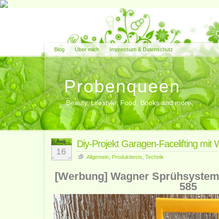
Blog
Über mich
Impressum & Datenschutz
Probenqueen
Beauty, Lifestyle, Food, Books and more
Aug.
Diy-Projekt Garagen-Facelifting mi
16
Allgemein
,
Produkttests
,
Technik
[Werbung]
Wagner Sprühsystem 
585