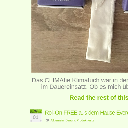
Das CLIMAtie Klimatuch war in den
im Dauereinsatz. Ob es mich ü
Read the rest of thi
Mai
Roll-On FREE aus dem Hause Ever
01
Allgemein
,
Beauty
,
Produkttests