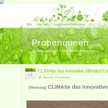
Blog
Über mich
Impressum & Datenschutz
Probenqueen
Beauty, Lifestyle, Food, Books and more
Juli
CLIMAtie das innovative Klimatuch b
14
Allgemein
,
Produkttests
CLIMAtie das innovative
[Werbung]