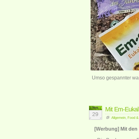
Umso gespannter war
Nov.
Mit Em-Eukal 
29
Allgemein
,
Food &
[Werbung] Mit den