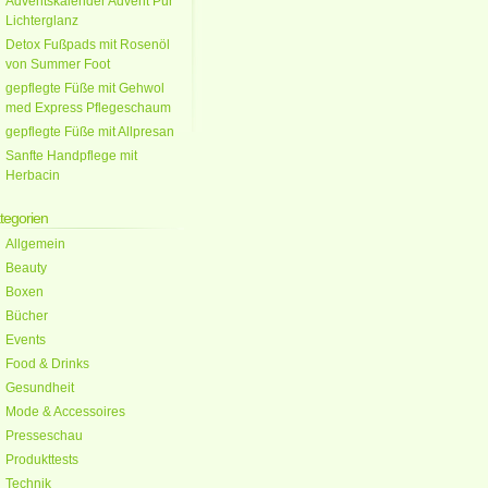
Adventskalender Advent Pur
Lichterglanz
Detox Fußpads mit Rosenöl
von Summer Foot
gepflegte Füße mit Gehwol
med Express Pflegeschaum
gepflegte Füße mit Allpresan
Sanfte Handpflege mit
Herbacin
tegorien
Allgemein
Beauty
Boxen
Bücher
Events
Food & Drinks
Gesundheit
Mode & Accessoires
Presseschau
Produkttests
Technik