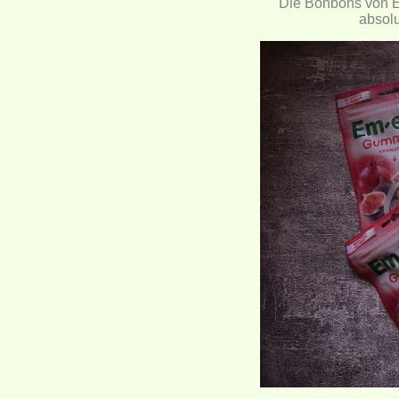
Die Bonbons von E
absolu