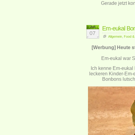
Gerade jetzt ko
Juli
Em-eukal Bo
07
Allgemein
,
Food &
[Werbung] Heute st
Em-eukal war 
Ich kenne Em-eukal B
leckeren Kinder-Em-
Bonbons lutsch