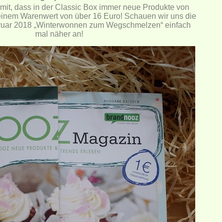
amit, dass in der Classic Box immer neue Produkte von
 einem Warenwert von über 16 Euro!
Schauen wir uns die
uar 2018 „Winterwonnen zum Wegschmelzen“ einfach
mal näher an!