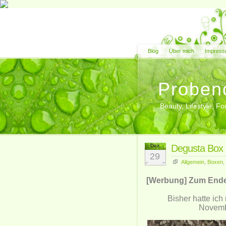
Blog
Über mich
Impress
Proben
Beauty, Lifestyle, 
Dez.
Degusta Box
29
Allgemein
,
Boxen
,
[Werbung] Zum Ende d
Bisher hatte ich
Novembe