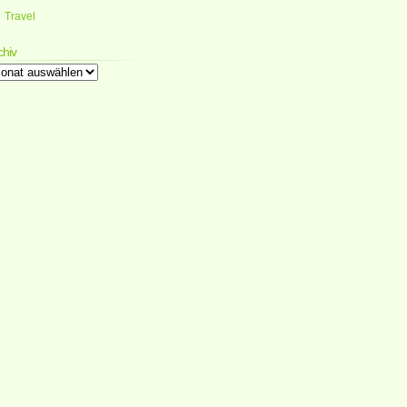
Travel
chiv
chiv