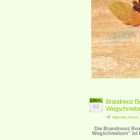
März
Brandnooz B
02
Wegschmelz
Allgemein
,
Boxen
,
Die Brandnooz Box
Wegschmelzen“ ist b