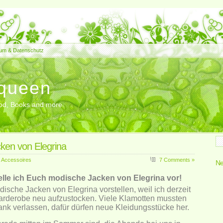
um & Datenschutz
queen
Food, Books and more
ken von Elegrina
 Accessoires
7 Comments »
Ne
elle ich Euch modische Jacken von Elegrina vor!
sche Jacken von Elegrina vorstellen, weil ich derzeit
arderobe neu aufzustocken. Viele Klamotten mussten
nk verlassen, dafür dürfen neue Kleidungsstücke her.