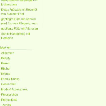
Adventskalender Advent Pur
Lichterglanz
Detox Fußpads mit Rosenöl
von Summer Foot
gepflegte Füße mit Gehwol
med Express Pflegeschaum
gepflegte Füße mit Allpresan
Sanfte Handpflege mit
Herbacin
tegorien
Allgemein
Beauty
Boxen
Bücher
Events
Food & Drinks
Gesundheit
Mode & Accessoires
Presseschau
Produkttests
Technik