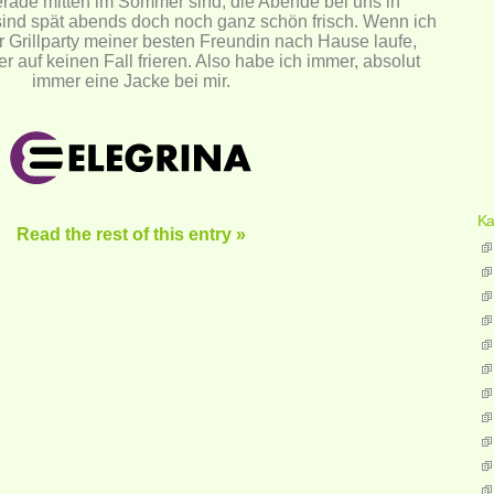
rade mitten im Sommer sind, die Abende bei uns in
ind spät abends doch noch ganz schön frisch. Wenn ich
 Grillparty meiner besten Freundin nach Hause laufe,
er auf keinen Fall frieren. Also habe ich immer, absolut
immer eine Jacke bei mir.
Ka
Read the rest of this entry »