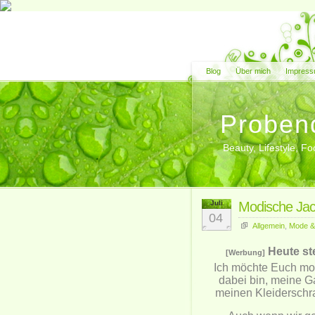
Blog
Über mich
Impress
Proben
Beauty, Lifestyle, 
Juli
Modische Jac
04
Allgemein
,
Mode &
Heute st
[Werbung]
Ich möchte Euch modi
dabei bin, meine G
meinen Kleiderschra