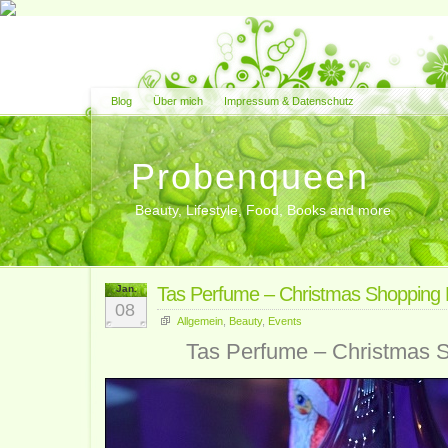
Blog
Über mich
Impressum & Datenschutz
Probenqueen
Beauty, Lifestyle, Food, Books and more
Jan.
Tas Perfume – Christmas Shopping 
08
Allgemein
,
Beauty
,
Events
Tas Perfume – Christmas S