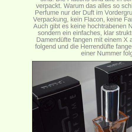
verpackt. Warum das alles so schli
Perfume nur der Duft im Vordergru
Verpackung, kein Flacon, keine Far
Auch gibt es keine hochtrabenen 
sondern ein einfaches, klar struk
Damendüfte fangen mit einem X a
folgend und die Herrendüfte fange
einer Nummer fol