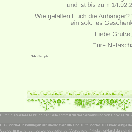
und ist bis zum 14.02.2
Wie gefallen Euch die Anhänger? 
ein solches Geschenk
Liebe Grüße,
Eure Natasch
*PR-Sample
Powered by
WordPress
.::. Designed by SiteGround
Web Hosting
Durch die weitere Nutzung der Seite stimmst du der Verwendung von Cookies zu.
Die Cookie-Einstellungen auf dieser Website sind auf "Cookies zulassen" eingest
Cookie-Einstellungen verwendest oder auf "Akzeptieren" klickst, erklärst du sich d