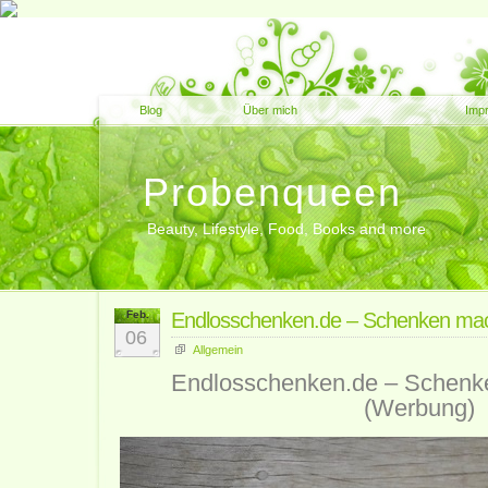
Blog
Über mich
Imp
Probenqueen
Beauty, Lifestyle, Food, Books and more
Feb.
Endlosschenken.de – Schenken ma
06
Allgemein
Endlosschenken.de – Schenk
(Werbung)