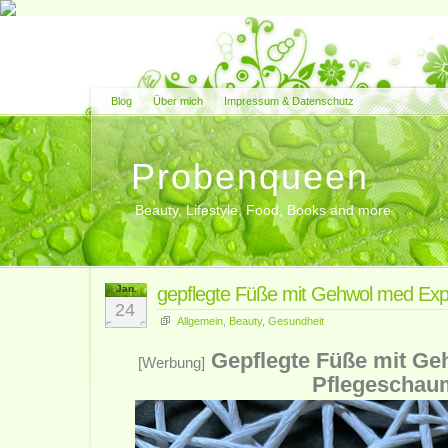
Blog
Über mich
Impressum & Datenschutz
Probenqueen
Beauty, Lifestyle, Food, Books and more
Jan.
gepflegte Füße mit Gehwol med Ex
24
Allgemein
,
Beauty
,
Gesundheit
Gepflegte Füße mit G
[Werbung]
Pflegeschau