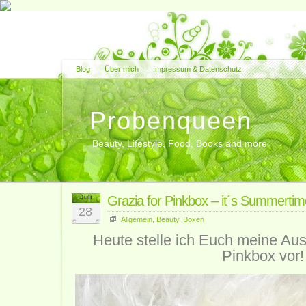
Blog
Über mich
Impressum & Datenschutz
Probenqueen
Beauty, Lifestyle, Food, Books and more
Juli
Grazia for Pinkbox – it´s Summertim
28
Allgemein
,
Beauty
,
Boxen
Heute stelle ich Euch meine Aus
Pinkbox vor!