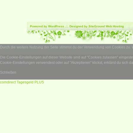
Powered by
WordPress
.::. Designed by SiteGround
Web Hosting
Durch die weitere Nutzung der Seite stimmst du der Verwendung von Cookies zu.
Die Cookie-Einstellungen auf dieser Website sind auf "Cookies zulassen" eingest
Cookie-Einstellungen verwendest oder auf "Akzeptieren" klickst, erklärst du sich d
Schließen
comdirect Tagesgeld PLUS