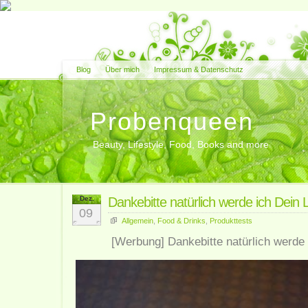
Blog
Über mich
Impressum & Datenschutz
Probenqueen
Beauty, Lifestyle, Food, Books and more
Dez.
Dankebitte natürlich werde ich Dein L
09
Allgemein
,
Food & Drinks
,
Produkttests
[Werbung] Dankebitte natürlich werde 