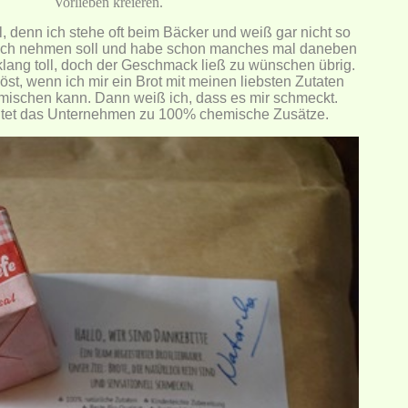
Vorlieben kreieren.
ll, denn ich stehe oft beim Bäcker und weiß gar nicht so
 ich nehmen soll und habe schon manches mal daneben
klang toll, doch der Geschmack ließ zu wünschen übrig.
öst, wenn ich mir ein Brot mit meinen liebsten Zutaten
ischen kann. Dann weiß ich, dass es mir schmeckt.
chtet das Unternehmen zu 100% chemische Zusätze.