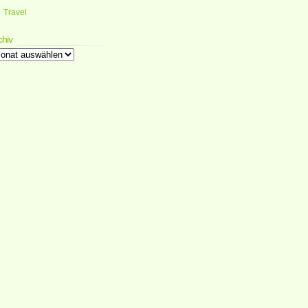
Travel
chiv
chiv