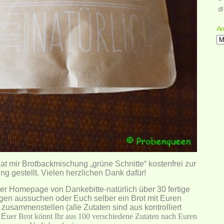
Ar
Ar
at mir Brotbackmischung „grüne Schnitte“ kostenfrei zur
ng gestellt. Vielen herzlichen Dank dafür!
 der Homepage
von Dankebitte-natürlich über 30 fertige
en aussuchen oder Euch selber ein Brot mit Euren
 zusammenstellen (alle Zutaten sind aus kontrolliert
 E
uer Brot könnt Ihr aus 100 verschiedene Zutaten nach Euren