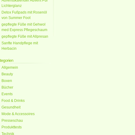
Adventskalender Advent Pur
Lichterglanz
Detox Fußpads mit Rosenöl
von Summer Foot
gepflegte Füße mit Gehwol
med Express Pflegeschaum
gepflegte Füße mit Allpresan
Sanfte Handpflege mit
Herbacin
tegorien
Allgemein
Beauty
Boxen
Bücher
Events
Food & Drinks
Gesundheit
Mode & Accessoires
Presseschau
Produkttests
Technik