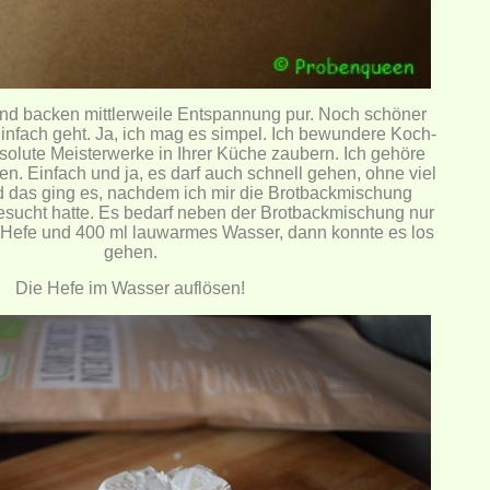
und backen mittlerweile Entspannung pur. Noch schöner
einfach geht. Ja, ich mag es simpel. Ich bewundere Koch-
solute Meisterwerke in Ihrer Küche zaubern. Ich gehöre
en. Einfach und ja, es darf auch schnell gehen, ohne viel
 das ging es, nachdem ich mir die Brotbackmischung
esucht hatte. Es bedarf neben der Brotbackmischung nur
 Hefe und 400 ml lauwarmes Wasser, dann konnte es los
gehen.
Die Hefe im Wasser auflösen!