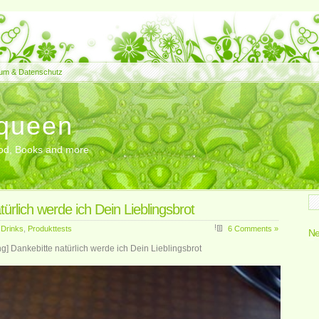
um & Datenschutz
queen
Food, Books and more
türlich werde ich Dein Lieblingsbrot
 Drinks
,
Produkttests
6 Comments »
Ne
] Dankebitte natürlich werde ich Dein Lieblingsbrot