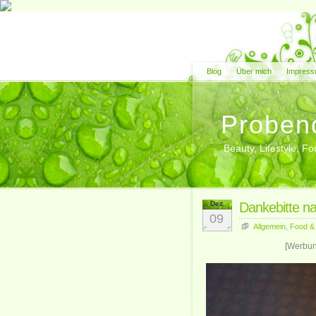
Blog
Über mich
Impress
Proben
Beauty, Lifestyle, 
Dez.
Dankebitte na
09
Allgemein
,
Food &
[Werbung