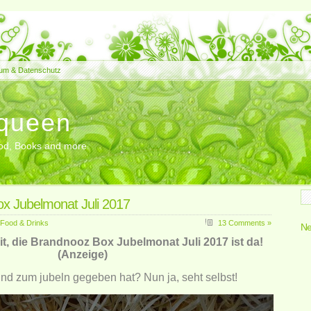
um & Datenschutz
queen
Food, Books and more
x Jubelmonat Juli 2017
Food & Drinks
13 Comments »
Ne
it, die Brandnooz Box Jubelmonat Juli 2017 ist da!
(Anzeige)
nd zum jubeln gegeben hat? Nun ja, seht selbst!