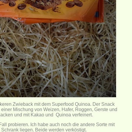
eckeren Zwieback mit dem Superfood Quinoa. Der Snack
s einer Mischung von Weizen, Hafer, Roggen, Gerste und
acken und mit Kakao und Quinoa verfeinert.
Fall probieren. Ich habe auch noch die andere Sorte mit
 Schrank liegen. Beide werden verköstigt.