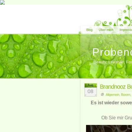
Blog
Über mich
Impress
Proben
Beauty, Lifestyle, 
Aug.
Brandnooz Bo
08
Allgemein
,
Boxen
,
Es ist wieder sowe
Ob Sie mir Gru