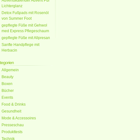
Adventskalender Advent Pur
Lichterglanz
Detox Fußpads mit Rosenöl
von Summer Foot
gepflegte Füße mit Gehwol
med Express Pflegeschaum
gepflegte Füße mit Allpresan
Sanfte Handpflege mit
Herbacin
tegorien
Allgemein
Beauty
Boxen
Bücher
Events
Food & Drinks
Gesundheit
Mode & Accessoires
Presseschau
Produkttests
Technik