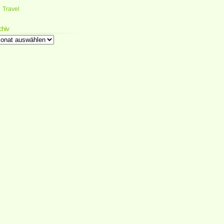
Travel
chiv
chiv