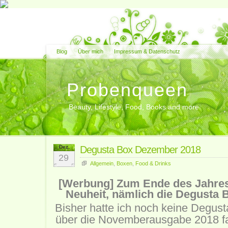
Blog
Über mich
Impressum & Datenschutz
Probenqueen
Beauty, Lifestyle, Food, Books and more
Dez.
Degusta Box Dezember 2018
29
Allgemein
,
Boxen
,
Food & Drinks
[Werbung] Zum Ende des Jahres 
Neuheit, nämlich die Degusta
Bisher hatte ich noch keine Degust
über die Novemberausgabe 2018 fan