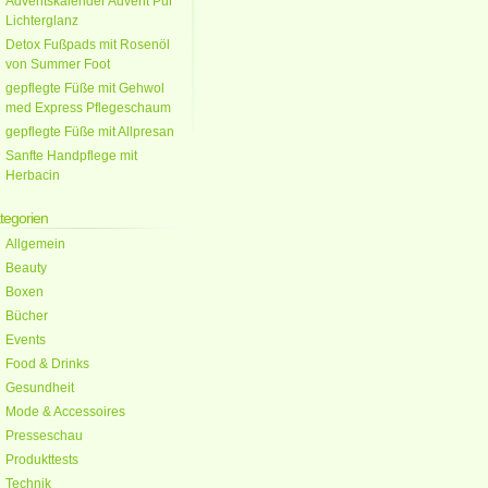
Adventskalender Advent Pur
Lichterglanz
Detox Fußpads mit Rosenöl
von Summer Foot
gepflegte Füße mit Gehwol
med Express Pflegeschaum
gepflegte Füße mit Allpresan
Sanfte Handpflege mit
Herbacin
tegorien
Allgemein
Beauty
Boxen
Bücher
Events
Food & Drinks
Gesundheit
Mode & Accessoires
Presseschau
Produkttests
Technik