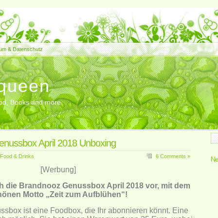
um & Datenschutz
queen
Food, Books and more
nussbox April 2018 Unboxing
Food & Drinks
6 Comments »
Ne
[Werbung]
ch die Brandnooz Genussbox April 2018 vor, mit dem
hönen Motto „Zeit zum Aufblühen“!
sbox ist eine Foodbox, die Ihr abonnieren könnt. Eine