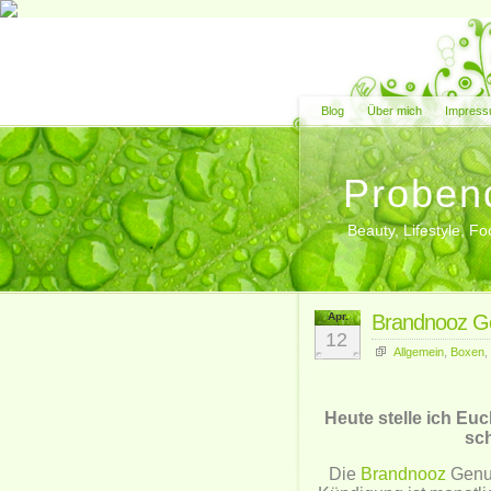
Blog
Über mich
Impress
Proben
Beauty, Lifestyle, 
Apr.
Brandnooz Ge
12
Allgemein
,
Boxen
,
Heute stelle ich Eu
sc
Die
Brandnooz
Genus