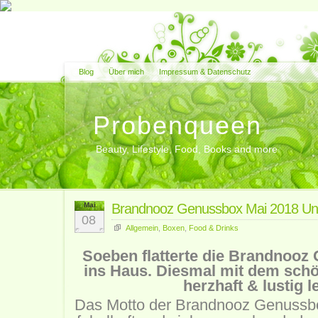
Blog
Über mich
Impressum & Datenschutz
Probenqueen
Beauty, Lifestyle, Food, Books and more
Mai
Brandnooz Genussbox Mai 2018 Un
08
Allgemein
,
Boxen
,
Food & Drinks
Soeben flatterte die Brandnooz
ins Haus. Diesmal mit dem schö
herzhaft & lustig l
Das Motto der Brandnooz Genussbox