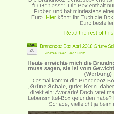
für Geniesser. Die Box enthält nu
Proben und hat mindestens ein
Euro.
Hier
könnt Ihr Euch die Box
Euro bestellen
Read the rest of this
Apr.
Brandnooz Box April 2018 Grüne Sch
26
Allgemein
,
Boxen
,
Food & Drinks
Heute erreichte mich die Brandn
muss sagen, sie ist vom Gewich
(Werbung)
Diesmal kommt die Brandnooz Box
„
Grüne Schale, guter Kern
“ daher
direkt ein: Avocado! Doch ratet mal
Lebensmittel-Box gefunden habe? R
Schade, vielleicht ja beim