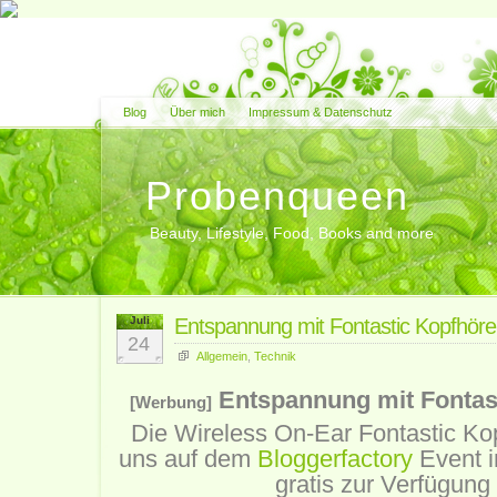
Blog
Über mich
Impressum & Datenschutz
Probenqueen
Beauty, Lifestyle, Food, Books and more
Juli
Entspannung mit Fontastic Kopfhör
24
Allgemein
,
Technik
Entspannung mit Fontas
[Werbung]
Die Wireless On-Ear Fontastic K
uns auf dem
Bloggerfactory
Event i
gratis zur Verfügung 