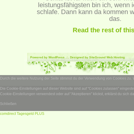
leistungsfähigsten bin ich, wenn
schlafe. Dann kann da kommen was
das.
Read the rest of thi
Powered by
WordPress
.::. Designed by SiteGround
Web Hosting
Durch die weitere Nutzung der Seite stimmst du der Verwendung von Cookies zu.
Die Cookie-Einstellungen auf dieser Website sind auf "Cookies zulassen" eingest
Cookie-Einstellungen verwendest oder auf "Akzeptieren" klickst, erklärst du sich d
Schließen
comdirect Tagesgeld PLUS