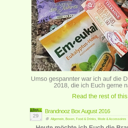
Umso gespannter war ich auf die
2018, die ich Euch gerne nä
Read the rest of this
Sep.
Brandnooz Box August 2016
29
Allgemein
,
Boxen
,
Food & Drinks
,
Mode & Accessoires
Heute möchte ich Euch die Br