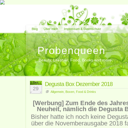
Blog
Über mich
Impressum & Datenschutz
Probenqueen
Beauty, Lifestyle, Food, Books and more
Dez.
Degusta Box Dezember 2018
29
Allgemein
,
Boxen
,
Food & Drinks
[Werbung] Zum Ende des Jahres 
Neuheit, nämlich die Degusta
Bisher hatte ich noch keine Degust
über die Novemberausgabe 2018 fan