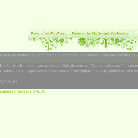
Powered by
WordPress
.::. Designed by SiteGround
Web Hosting
Durch die weitere Nutzung der Seite stimmst du der Verwendung von Cookies zu.
Die Cookie-Einstellungen auf dieser Website sind auf "Cookies zulassen" eingest
Cookie-Einstellungen verwendest oder auf "Akzeptieren" klickst, erklärst du sich d
Schließen
comdirect Tagesgeld PLUS